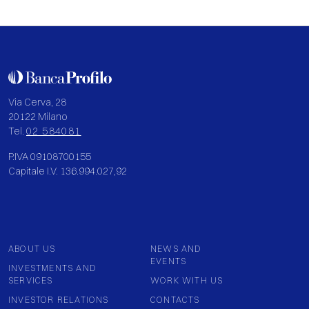
Via Cerva, 28
20122 Milano
Tel.
02 584081
P.IVA 09108700155
Capitale I.V. 136.994.027,92
ABOUT US
NEWS AND
EVENTS
INVESTMENTS AND
SERVICES
WORK WITH US
INVESTOR RELATIONS
CONTACTS