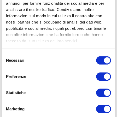
annunci, per fornire funzionalità dei social media e per
analizzare il nostro traffico. Condividiamo inoltre
informazioni sul modo in cui utilizza il nostro sito con i
nostri partner che si occupano di analisi dei dati web,
MARKET NEWS
pubblicità e social media, i quali potrebbero combinarle
The US-China Trade War: Global
con altre informazioni che ha fornito loro o che hanno
Implications
raccolto dal suo utilizzo dei loro servizi.
11.12.2024
READ
Selezione
Necessari
del
consenso
Preferenze
Statistiche
Marketing