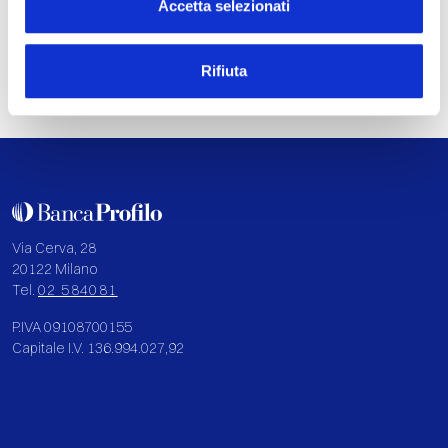
Accetta selezionati
Rifiuta
Via Cerva, 28
20122 Milano
Tel.
02 584081
P.IVA 09108700155
Capitale I.V. 136.994.027,92