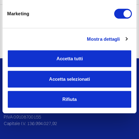
Marketing
Internal dealing
SCOPRI
Mostra dettagli
Accetta tutti
Accetta selezionati
Via Cerva, 28
20122 Milano
Rifiuta
Tel.
02 584081
P.IVA 09108700155
Capitale I.V. 136.994.027,92