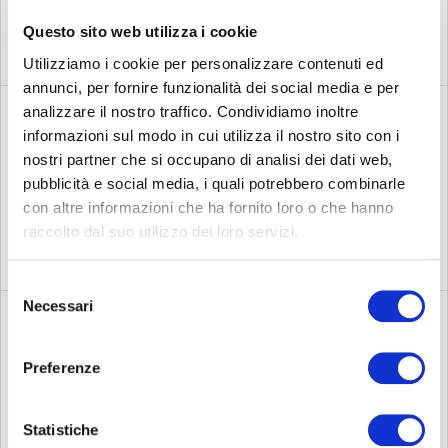
Questo sito web utilizza i cookie
Utilizziamo i cookie per personalizzare contenuti ed
annunci, per fornire funzionalità dei social media e per
analizzare il nostro traffico. Condividiamo inoltre
informazioni sul modo in cui utilizza il nostro sito con i
Assemblee degli
nostri partner che si occupano di analisi dei dati web,
pubblicità e social media, i quali potrebbero combinarle
SCOPRI
azionisti
con altre informazioni che ha fornito loro o che hanno
raccolto dal suo utilizzo dei loro servizi.
Selezione
Necessari
del
consenso
Azionariato
Preferenze
SCOPRI
Statistiche