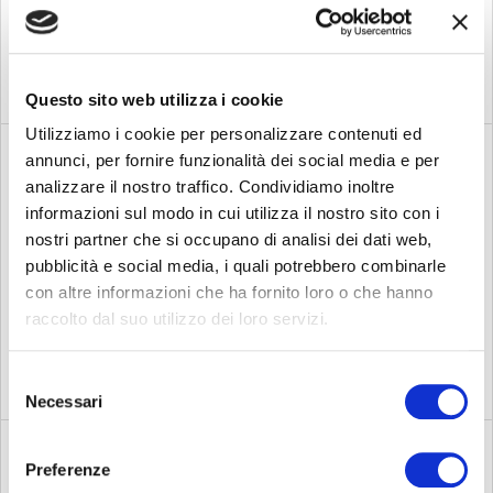
Quantitative Analyst
Questo sito web utilizza i cookie
Utilizziamo i cookie per personalizzare contenuti ed
annunci, per fornire funzionalità dei social media e per
analizzare il nostro traffico. Condividiamo inoltre
Finance – Junior
informazioni sul modo in cui utilizza il nostro sito con i
Quantitative Analyst –
nostri partner che si occupano di analisi dei dati web,
pubblicità e social media, i quali potrebbero combinarle
SCOPRI
Proprietary Trading
con altre informazioni che ha fornito loro o che hanno
(Front Office)
raccolto dal suo utilizzo dei loro servizi.
Selezione
Necessari
del
consenso
Preferenze