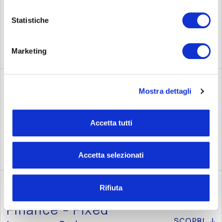
Finance – Proprietary
SCOPRI
Credit Trader
Statistiche
Marketing
Mostra dettagli
Finance – Equity
SCOPRI
Derivatives Sales
Accetta tutti
Accetta selezionati
Rifiuta
Finance – Fixed
SCOPRI