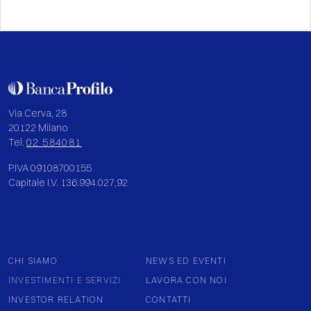
Via Cerva, 28
20122 Milano
Tel.
02 584081
P.IVA 09108700155
Capitale I.V. 136.994.027,92
CHI SIAMO
NEWS ED EVENTI
INVESTIMENTI E SERVIZI
LAVORA CON NOI
INVESTOR RELATION
CONTATTI