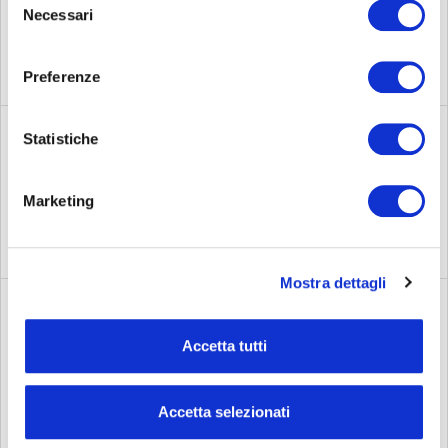
Investment banking
Necessari
del
consenso
Preferenze
Statistiche
Asset service
Marketing
Mostra dettagli
Accetta tutti
Analisi e ricerca
Accetta selezionati