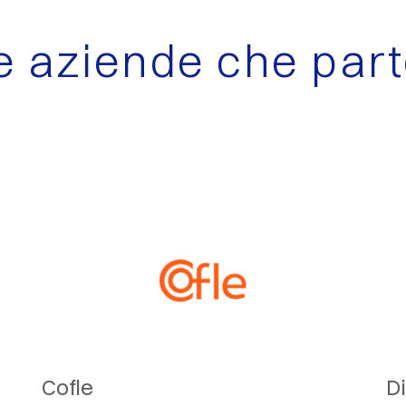
le aziende che par
Cofle
Di