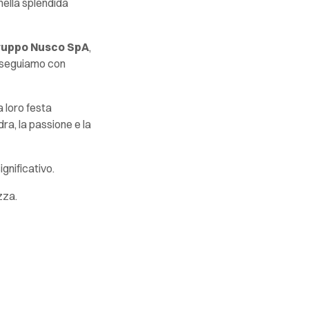
nella splendida
ruppo Nusco SpA
,
 seguiamo con
la loro festa
ra, la passione e la
ignificativo.
zza.