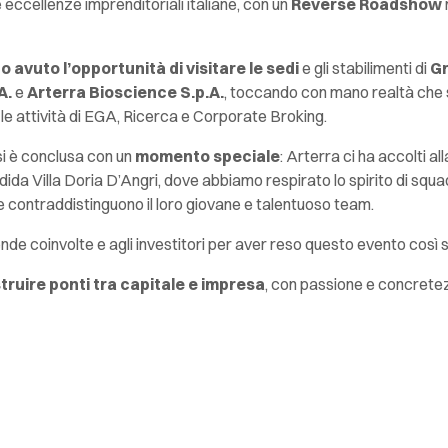
e eccellenze imprenditoriali italiane, con un
Reverse Roadshow
o avuto l’opportunità di visitare le sedi
e gli stabilimenti di
G
A.
e
Arterra Bioscience S.p.A.
, toccando con mano realtà che
le attività di EGA, Ricerca e Corporate Broking.
si è conclusa con un
momento speciale
: Arterra ci ha accolti al
dida Villa Doria D’Angri, dove abbiamo respirato lo spirito di squad
e contraddistinguono il loro giovane e talentuoso team.
ende coinvolte e agli investitori per aver reso questo evento così s
ruire ponti tra capitale e impresa
, con passione e concrete