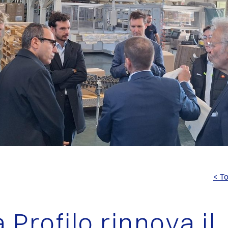
< To
Profilo rinnova il