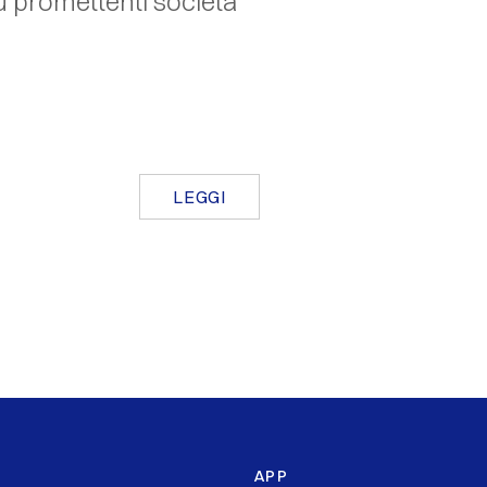
ù promettenti società
LEGGI
APP