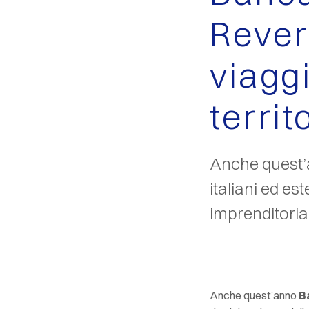
Rever
viagg
territ
Anche quest’a
italiani ed es
imprenditorial
Anche quest’anno
Ba