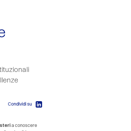
e
ituzionali
ellenze
Condividi su
steri
a conoscere