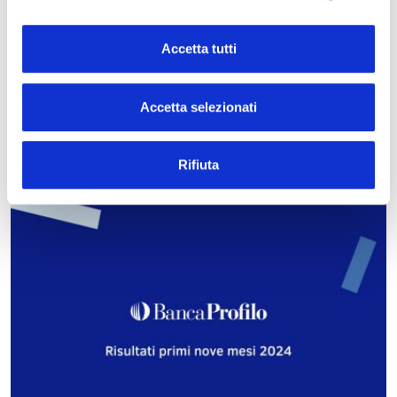
Accetta tutti
NEWS DAI MERCATI
La guerra commerciale USA-Cina:
implicazioni globali
Accetta selezionati
11.12.2024
LEGGI
Rifiuta