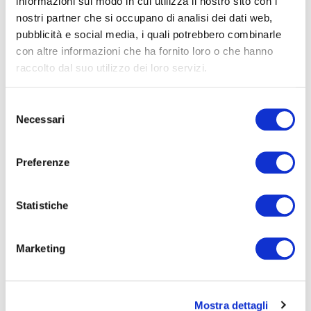
informazioni sul modo in cui utilizza il nostro sito con i
Come sta cambiando la gestione di
nostri partner che si occupano di analisi dei dati web,
portafoglio con l’Intelligenza
pubblicità e social media, i quali potrebbero combinarle
Artificiale?
con altre informazioni che ha fornito loro o che hanno
raccolto dal suo utilizzo dei loro servizi.
17.12.2024
LEGGI
Selezione
Necessari
del
consenso
Preferenze
Statistiche
Marketing
Mostra dettagli