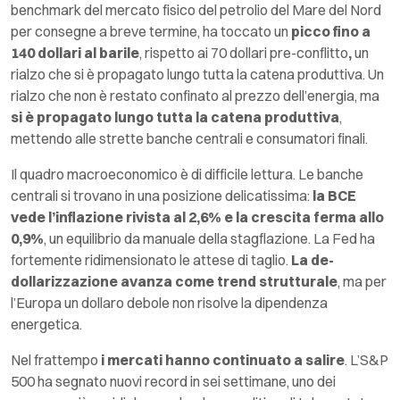
benchmark del mercato fisico del petrolio del Mare del Nord
per consegne a breve termine, ha toccato un
picco fino a
140 dollari al barile
, rispetto ai 70 dollari pre-conflitto
,
un
rialzo che si è propagato lungo tutta la catena produttiva. Un
rialzo che non è restato confinato al prezzo dell’energia, ma
si è propagato lungo tutta la catena produttiva
,
mettendo alle strette banche centrali e consumatori finali.
Il quadro macroeconomico è di difficile lettura. Le banche
centrali si trovano in una posizione delicatissima:
la BCE
vede l’inflazione rivista al 2,6% e la crescita ferma allo
0,9%
, un equilibrio da manuale della stagflazione. La Fed ha
fortemente ridimensionato le attese di taglio.
La de-
dollarizzazione avanza come trend strutturale
, ma per
l’Europa un dollaro debole non risolve la dipendenza
energetica.
Nel frattempo
i mercati hanno continuato a salire
. L’S&P
500 ha segnato nuovi record in sei settimane, uno dei