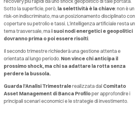
recovery più rapidi da uno shock geopolitico di tale portata.
Sotto la superficie, però,
la selettività è la chiave
: non è un
risk-on indiscriminato, ma un posizionamento disciplinato con
coperture su petrolio e tassi. L’intelligenza artificiale resta un
tema trasversale, ma
i suoi nodi energetici e geopolitici
dovranno prima o poi essere risolti
.
Il secondo trimestre richiederà una gestione attenta e
orientata al lungo periodo.
Non vince chi anticipa il
prossimo shock, ma chi sa adattare la rotta senza
perdere la bussola.
Guarda l’Analisi Trimestrale
realizzata dal
Comitato
Asset Management di Banca Profilo
per approfondire i
principali scenari economici e le strategie di investimento.