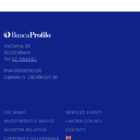
Via Cerva, 28
20122 Milano
Tel.
02 584081
P.IVA 09108700155
Capitale I.V. 136.994.027,92
CHI SIAMO
NEWS ED EVENTI
INVESTIMENTI E SERVIZI
LAVORA CON NOI
INVESTOR RELATION
CONTATTI
CORPORATE GOVERNANCE