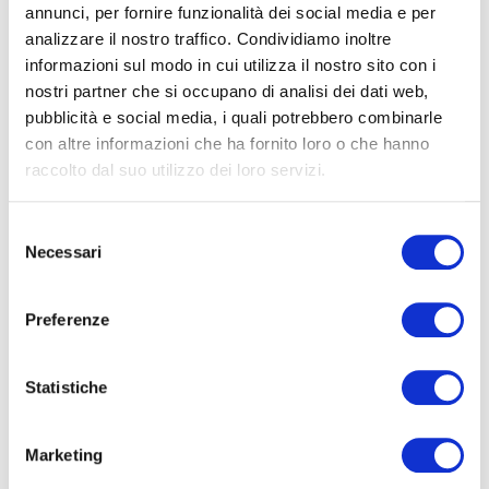
annunci, per fornire funzionalità dei social media e per
analizzare il nostro traffico. Condividiamo inoltre
informazioni sul modo in cui utilizza il nostro sito con i
Mercati 2026: più maratona che
nostri partner che si occupano di analisi dei dati web,
sprint
pubblicità e social media, i quali potrebbero combinarle
con altre informazioni che ha fornito loro o che hanno
Dopo un 2025 sostenuto da entusiasmo e liquidità, il
raccolto dal suo utilizzo dei loro servizi.
nuovo anno si è aperto su basi meno lineari.
Selezione
Necessari
27.01.2026
LEGGI
del
consenso
Preferenze
Statistiche
Marketing