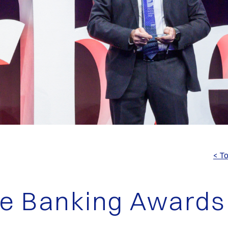
< To
te Banking Awards