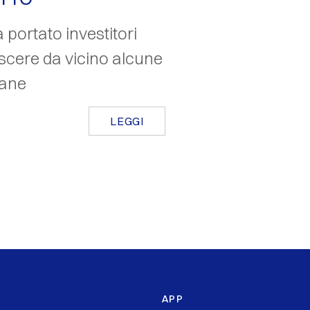
portato investitori
noscere da vicino alcune
iane
LEGGI
APP