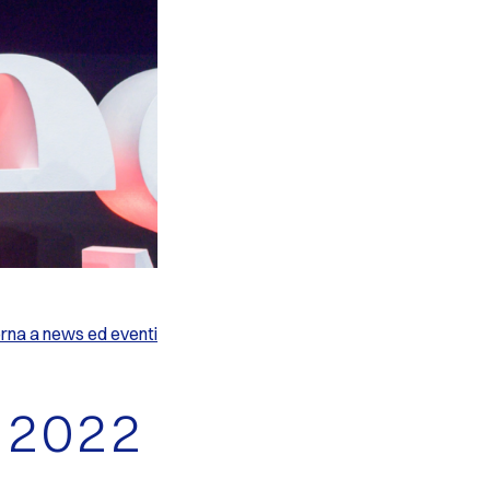
rna a news ed eventi
 2022