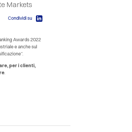
ate Markets
Condividi su
Banking Awards 2022
striale e anche sul
ificazione”.
re, per i clienti,
re
.