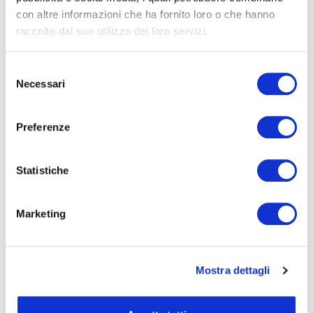
con altre informazioni che ha fornito loro o che hanno
raccolto dal suo utilizzo dei loro servizi.
Selezione
Necessari
del
consenso
Preferenze
QC Terme - Investor Day
Continua con l’Investor Day di QC Terme il ciclo dei
Statistiche
webinar organizzati da Banca Profilo e i suoi partner.
Marketing
09.12.2020
LEGGI
Mostra dettagli