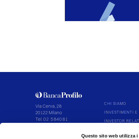
CHI SIAMO
Via Cerva, 28
INVESTIMENTI E 
20122 Milano
Tel.
02 584081
INVESTOR RELA
CORPORATE GO
P.IVA 09108700155
Questo sito web utilizza i
Capitale I.V. 136.994.027,92
PARTNERSHIP