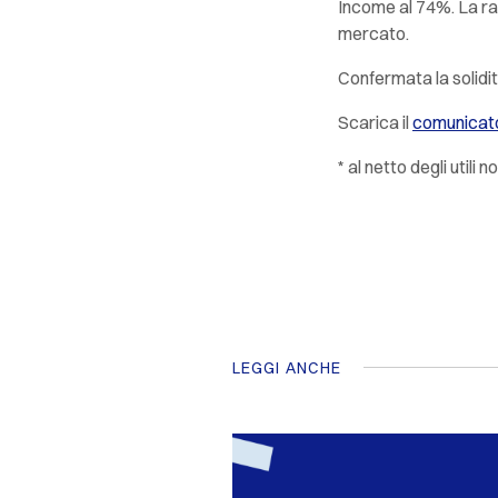
Income al 74%. La racc
mercato.
Confermata la solidit
Scarica il
comunicat
* al netto degli utili
LEGGI ANCHE