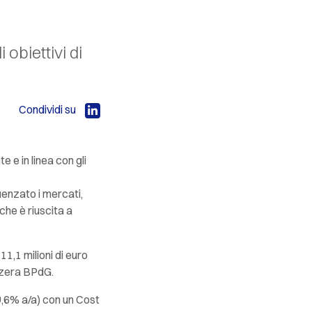
 obiettivi di
Condividi su
e e in linea con gli
uenzato i mercati,
che è riuscita a
 11,1 milioni di euro
izzera BPdG.
+9,6% a/a) con un Cost