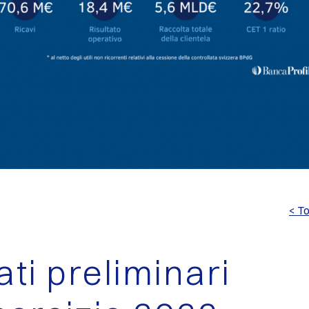
< To
ati preliminari