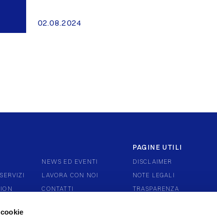
02.08.2024
PAGINE UTILI
NEWS ED EVENTI
DISCLAIMER
SERVIZI
LAVORA CON NOI
NOTE LEGALI
TION
CONTATTI
TRASPARENZA
VERNANCE
RECLAMI E DISCONOSCIM
 cookie
WHISTLEBLOWING