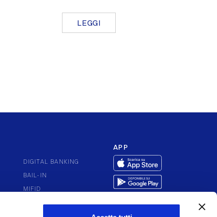
LEGGI
APP
DIGITAL BANKING
BAIL-IN
MIFID
ENTI
PSD2
ACCESSIBILITÀ