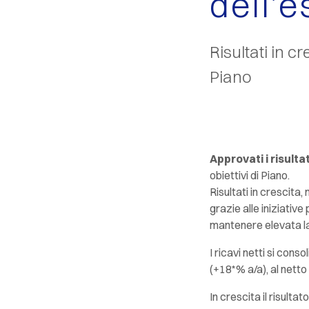
dell’
Risultati in cr
Piano
Approvati i risulta
obiettivi di Piano.
Risultati in crescita
grazie alle iniziative
mantenere elevata la 
I ricavi netti si conso
(+18*% a/a), al netto 
In crescita il risulta