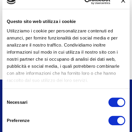
Tecnología SA
, Jean Michel Karam di
MEMSCAP
, Luisa
Franceschetti di
Saccheria F.lli Franceschetti
S.p.A.
, Daniele Peli di
INTRED S.p.A.
, Roberto
Questo sito web utilizza i cookie
Rizzo di
SolidWorld GROUP
, Christian Traviglia di
IDNTT
,
Utilizziamo i cookie per personalizzare contenuti ed
Alfredo Balletti di
COMAL SpA
, Gismondi
annunci, per fornire funzionalità dei social media e per
Massimo di
Gismondi 1754 spa
.
analizzare il nostro traffico. Condividiamo inoltre
informazioni sul modo in cui utilizza il nostro sito con i
nostri partner che si occupano di analisi dei dati web,
pubblicità e social media, i quali potrebbero combinarle
con altre informazioni che ha fornito loro o che hanno
raccolto dal suo utilizzo dei loro servizi.
Selezione
Necessari
del
consenso
Via Cerva, 28
20122 Milano
Preferenze
Tel.
02 584081