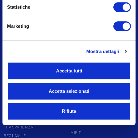
P.IVA 09108700155
Statistiche
Capitale I.V. 136.994.027,92
Marketing
CHI SIAMO
NEWS ED EVENTI
Mostra dettagli
INVESTIMENTI E SERVIZI
LAVORA CON NOI
INVESTOR RELATION
CONTATTI
CORPORATE GOVERNANCE
Accetta tutti
PARTNERSHIP
Accetta selezionati
PAGINE UTILI
DISCLAIMER
DIGITAL
Rifiuta
BANKING
NOTE LEGALI
BAIL-IN
TRASPARENZA
MIFID
RECLAMI E