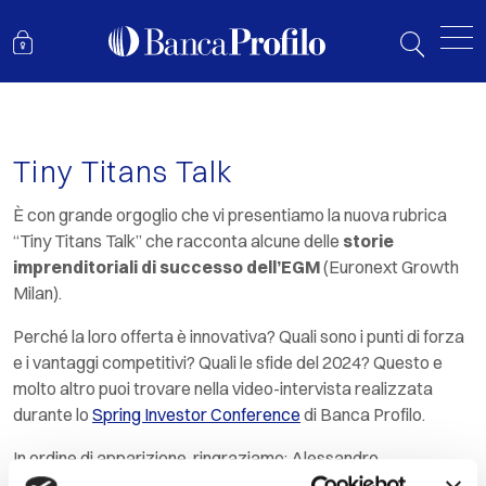
RUBRICA
Tiny Titans Talk
È con grande orgoglio che vi presentiamo la nuova rubrica
“Tiny Titans Talk” che racconta alcune delle
storie
imprenditoriali di successo dell’EGM
(
Euronext Growth
Milan)
.
Perché la loro offerta è innovativa? Quali sono i punti di forza
e i vantaggi competitivi? Quali le sfide del 2024? Questo e
molto altro puoi trovare nella video-intervista realizzata
durante lo
Spring Investor Conference
di Banca Profilo.
In ordine di apparizione, ringraziamo: Alessandro
Peveraro di
HOMIZY
, Marco Dezi di
Riba Mundo