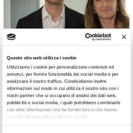
Questo sito web utilizza i cookie
Utilizziamo i cookie per personalizzare contenuti ed
annunci, per fornire funzionalità dei social media e per
analizzare il nostro traffico. Condividiamo inoltre
Analisi EGM – 2026 YTD
informazioni sul modo in cui utilizza il nostro sito con i
nostri partner che si occupano di analisi dei dati web,
Il quadro è duplice: i fondamentali delle società
pubblicità e social media, i quali potrebbero combinarle
tengono, ma i flussi di quotazione continuano a
con altre informazioni che ha fornito loro o che hanno
raccolto dal suo utilizzo dei loro servizi.
deteriorarsi e la liquidità resta strutturalmente debole