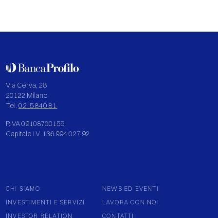
Via Cerva, 28
20122 Milano
Tel.
02 584081
P.IVA 09108700155
Capitale I.V. 136.994.027,92
CHI SIAMO
NEWS ED EVENTI
INVESTIMENTI E SERVIZI
LAVORA CON NOI
INVESTOR RELATION
CONTATTI