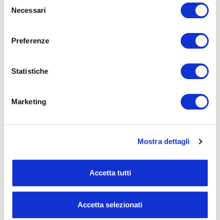
11.06.2026
LEGGI
Selezione
Necessari
del
consenso
Preferenze
Statistiche
Marketing
Mostra dettagli
Accetta tutti
Accetta selezionati