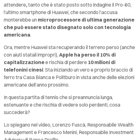
attendere
,
tanto che è stato posto sotto indagine il Pro-60,
l’ultimo smartphone di Huawei, che secondo l’accusa
monterebbe un
microprocessore di ultima generazione
che può essere stato disegnato
solo con tecnologia
americana
.
Ora, mentre Huawei sta recuperando il terreno perso (anche
con aiuti statali impropri),
Apple ha perso il 10% di
capitalizzazione
e rischia di perdere
10 milioni di
telefonini cinesi
. Sta iniziando un vero e proprio braccio di
ferro tra Casa Bianca e Politburo in vista anche delle elezioni
americane dell’anno prossimo.
In questa partita di tennis che si preannuncia lunga,
estenuante e che rischia di vedere solo perdenti, cosa
succederà?
Lo spiegano nel video, Lorenzo Fuscà, Responsabile
Wealth
Management
e Francesco Menini, Responsabile
Investment
Advisory
di Banca Profilo.