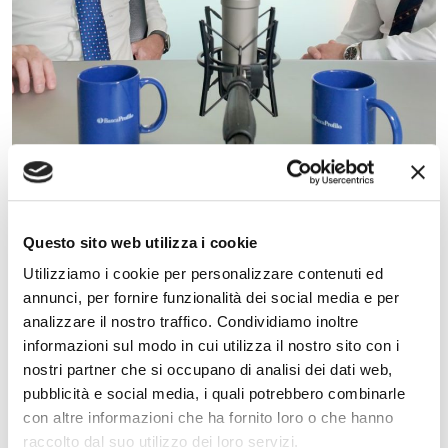
Mercati 2026: quando la
resilienza diventa compiacenza
Questo sito web utilizza i cookie
Utilizziamo i cookie per personalizzare contenuti ed
Le settimane appena trascorse hanno messo alla
annunci, per fornire funzionalità dei social media e per
prova la lettura dei mercati in modo profondo.
analizzare il nostro traffico. Condividiamo inoltre
informazioni sul modo in cui utilizza il nostro sito con i
30.04.2026
LEGGI
nostri partner che si occupano di analisi dei dati web,
pubblicità e social media, i quali potrebbero combinarle
con altre informazioni che ha fornito loro o che hanno
raccolto dal suo utilizzo dei loro servizi.