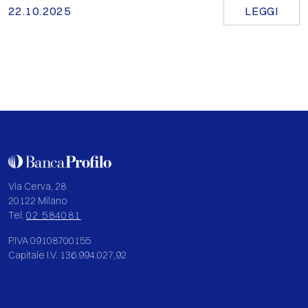
22.10.2025
LEGGI
Via Cerva, 28
20122 Milano
Tel.
02 584081
P.IVA 09108700155
Capitale I.V. 136.994.027,92