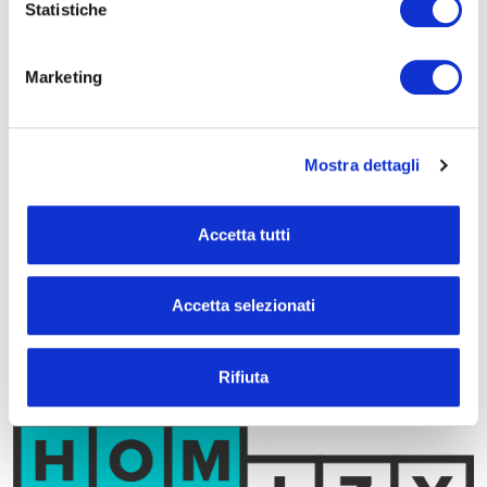
Statistiche
ETS
Marketing
Società ingegneristica italiana specializzata nelle
attività di progettazione e direzione lavori per
molteplici settori: dal settore delle infrastrutture
Mostra dettagli
all’edilizia sanitaria, dal settore residenziale sino alle
infrastrutture c.d.
mission critical
.
Accetta tutti
SCOPRI
Accetta selezionati
Rifiuta