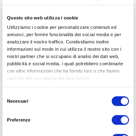
Questo sito web utilizza i cookie
DEA
Operatore attivo nella distribuzione di energia
Utilizziamo i cookie per personalizzare contenuti ed
annunci, per fornire funzionalità dei social media e per
elettrica e gestione della pubblica illuminazione in
analizzare il nostro traffico. Condividiamo inoltre
centro e nord Italia.
informazioni sul modo in cui utilizza il nostro sito con i
nostri partner che si occupano di analisi dei dati web,
SCOPRI
pubblicità e social media, i quali potrebbero combinarle
con altre informazioni che ha fornito loro o che hanno
raccolto dal suo utilizzo dei loro servizi.
Selezione
Necessari
del
consenso
Preferenze