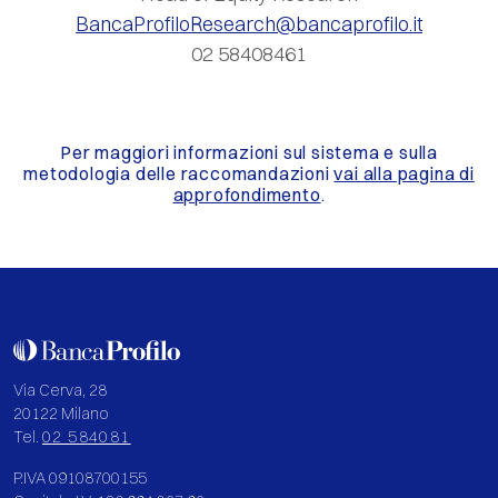
BancaProfiloResearch@bancaprofilo.it
02 58408461
Per maggiori informazioni sul sistema e sulla
metodologia delle raccomandazioni
vai alla pagina di
approfondimento
.
Via Cerva, 28
20122 Milano
Tel.
02 584081
P.IVA 09108700155