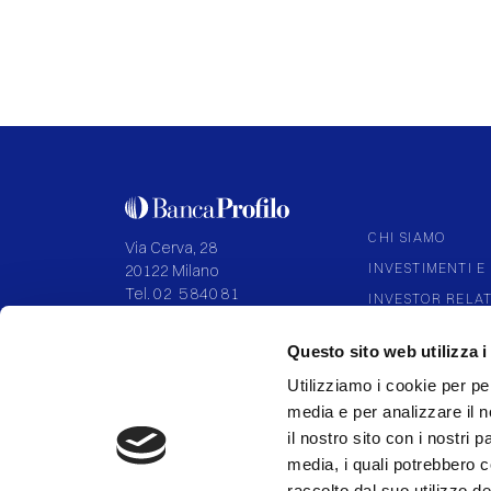
CHI SIAMO
Via Cerva, 28
INVESTIMENTI E 
20122 Milano
Tel.
02 584081
INVESTOR RELA
CORPORATE GO
P.IVA 09108700155
Questo sito web utilizza i
Capitale I.V. 136.994.027,92
PARTNERSHIP
Utilizziamo i cookie per pe
media e per analizzare il n
il nostro sito con i nostri 
media, i quali potrebbero 
SEGUICI SU
raccolto dal suo utilizzo dei