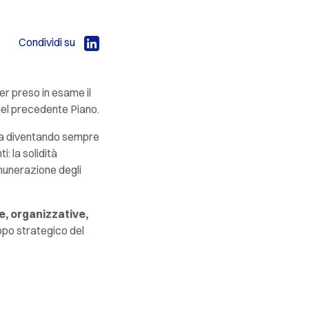
Condividi su
r preso in esame il
 nel precedente Piano.
anca diventando sempre
: la solidità
emunerazione degli
e, organizzative,
ppo strategico del