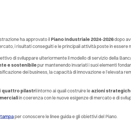
istrazione ha approvato il
Piano Industriale 2024-2026
dopo ave
cato, i risultati conseguiti e le principali attività poste in essere
biettivo di sviluppare ulteriormente il modello di servizio della B
ente e sostenibile
pur mantenendo invariati i suoi elementi fondanti
rsificazione dei business, la capacità di innovazione e l’elevata r
i
quattro pilastri
intorno ai quali costruire le
azioni strategich
merciali
in coerenza con le nuove esigenze di mercato e di svilu
stampa
per conoscere le linee guida e gli obiettivi del Piano.