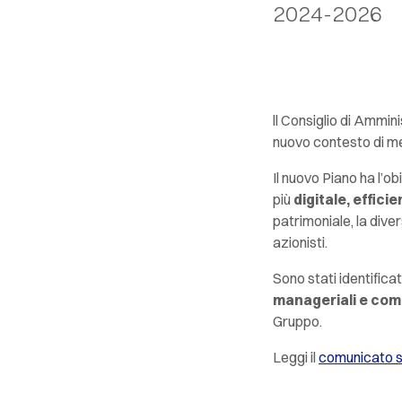
2024-2026
ll Consiglio di Ammin
nuovo contesto di mer
Il nuovo Piano ha l’o
più
digitale, effici
patrimoniale, la dive
azionisti.
Sono stati identificat
manageriali e com
Gruppo.
Leggi il
comunicato 