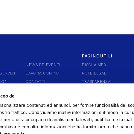
PAGINE UTILI
NEWS ED EVENTI
DISCLAIMER
SERVIZI
LAVORA CON NOI
NOTE LEGALI
TION
CONTATTI
TRASPARENZA
VERNANCE
RECLAMI E DISCONOSCIM
 cookie
WHISTLEBLOWING
rsonalizzare contenuti ed annunci, per fornire funzionalità dei soc
COOKIE POLICY
ostro traffico. Condividiamo inoltre informazioni sul modo in cui u
partner che si occupano di analisi dei dati web, pubblicità e social
combinarle con altre informazioni che ha fornito loro o che hanno
 loro servizi.